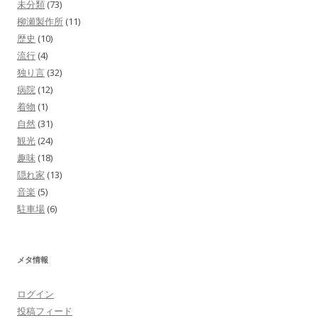
未分類
(73)
柳瀬製作所
(11)
歴史
(10)
流行
(4)
独り言
(32)
病院
(12)
着物
(1)
自然
(31)
観光
(24)
趣味
(18)
隠れ家
(13)
音楽
(5)
駐車場
(6)
メタ情報
ログイン
投稿フィード