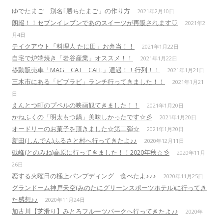
ゆでたまご 別名｢勝ちたまご」の作り方
2021年2月10日
朗報！！セブンイレブンであのスイーツが再販されます♡
2021年2
月4日
テイクアウト「料理人 たに田」お弁当！！
2021年1月22日
自宅で炉端焼き「岩谷産業」オススメ！！
2021年1月22日
移動販売車「MAG CAT CAFE」遭遇！！行列！！
2021年1月21日
三木市にある「ビブラビ」ランチ行ってきました！！
2021年1月21
日
えんとつ町のプペルの映画観てきました！！
2021年1月20日
かねふくの「明太もつ鍋」美味しかったです☆彡
2021年1月20日
オードリーのお菓子を頂きました☆第二弾☆
2021年1月20日
新田(しんでん)ふるさと村へ行ってきたよ♪♪
2020年12月11日
砥峰(とのみね)高原に行ってきました！！2020年秋☆彡
2020年11月
26日
恋する火曜日の極上パンプディング 食べたよ♪♪♪
2020年11月25日
グランドーム神戸天空(みのたにグリーンスポーツホテル)に行ってき
た感想♪♪
2020年11月24日
加古川【芝滑り】みとろフルーツパークへ行ってきたよ♪♪
2020年