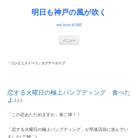
明日も神戸の風が吹く
we love KOBE
コ
メニュー
ン
テ
ン
ツ
へ
「
コンビニスイーツ
」タグアーカイブ
ス
キ
ッ
プ
恋する火曜日の極上パンプディング 食べた
よ♪♪♪
「この恋あたためますか」第二弾！！
「恋する火曜日の極上パンプディング」が早速店頭に並んでい
ました( *´艸｀)