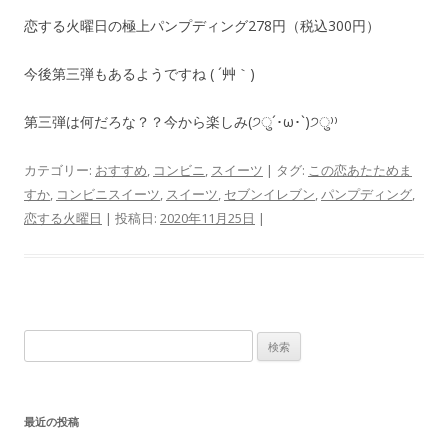
恋する火曜日の極上パンプディング278円（税込300円）
今後第三弾もあるようですね ( ´艸｀)
第三弾は何だろな？？今から楽しみ(੭ु´･ω･`)੭ु⁾⁾
カテゴリー:
おすすめ
,
コンビニ
,
スイーツ
| タグ:
この恋あたためま
すか
,
コンビニスイーツ
,
スイーツ
,
セブンイレブン
,
パンプディング
,
恋する火曜日
| 投稿日:
2020年11月25日
|
検
索
:
最近の投稿