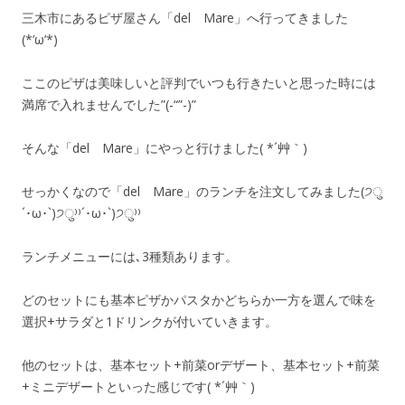
三木市にあるピザ屋さん「del Mare」へ行ってきました
(*’ω’*)
ここのピザは美味しいと評判でいつも行きたいと思った時には
満席で入れませんでした”(-“”-)”
そんな「del Mare」にやっと行けました( *´艸｀)
せっかくなので「del Mare」のランチを注文してみました(੭ु
´･ω･`)੭ु⁾⁾´･ω･`)੭ु⁾⁾
ランチメニューには､3種類あります。
どのセットにも基本ピザかパスタかどちらか一方を選んで味を
選択+サラダと1ドリンクが付いていきます。
他のセットは、基本セット+前菜orデザート、基本セット+前菜
+ミニデザートといった感じです( *´艸｀)