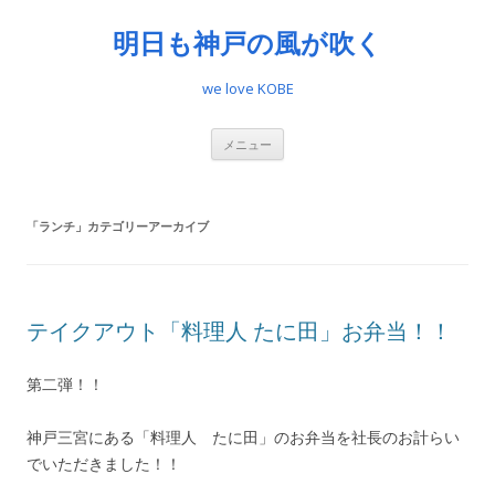
明日も神戸の風が吹く
we love KOBE
コ
メニュー
ン
テ
ン
ツ
へ
「
ランチ
」カテゴリーアーカイブ
ス
キ
ッ
プ
テイクアウト「料理人 たに田」お弁当！！
第二弾！！
神戸三宮にある「料理人 たに田」のお弁当を社長のお計らい
でいただきました！！