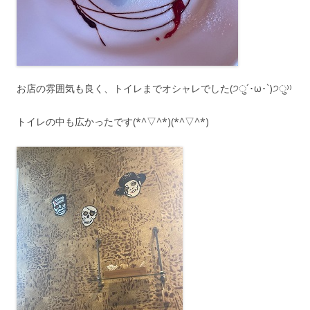
お店の雰囲気も良く、トイレまでオシャレでした(੭ु´･ω･`)੭ु⁾⁾
トイレの中も広かったです(*^▽^*)(*^▽^*)