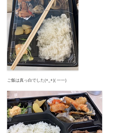
ご飯は真っ白でした(+_+)( 一一)