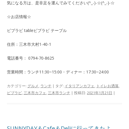
気になる方は、是非足を運んでみてください(^_-)-☆(^_-)-☆
☆お店情報☆
ビブラビ tableビブラビ テーブル
住所：三木市大村1-40-1
電話番号： 0794-70-8625
営業時間：ランチ11:30~15:00・ディナー：17:30~24:00
カテゴリー:
グルメ
,
ランチ
| タグ:
イタリアンカフェ
,
トイレお洒落
,
ビブラビ
,
三木市カフェ
,
三木市ランチ
| 投稿日:
2021年1月21日
|
SUNNYDAY＆Cafe＆Deliに行ってきたよ