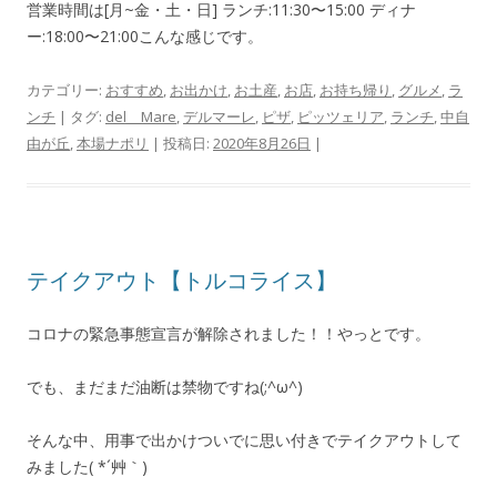
営業時間は[月~金・土・日] ランチ:11:30〜15:00 ディナ
ー:18:00〜21:00こんな感じです。
カテゴリー:
おすすめ
,
お出かけ
,
お土産
,
お店
,
お持ち帰り
,
グルメ
,
ラ
ンチ
| タグ:
del Mare
,
デルマーレ
,
ピザ
,
ピッツェリア
,
ランチ
,
中自
由が丘
,
本場ナポリ
| 投稿日:
2020年8月26日
|
テイクアウト【トルコライス】
コロナの緊急事態宣言が解除されました！！やっとです。
でも、まだまだ油断は禁物ですね(;^ω^)
そんな中、用事で出かけついでに思い付きでテイクアウトして
みました( *´艸｀)