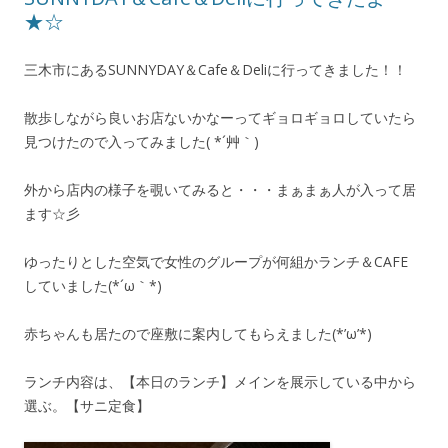
★☆
三木市にあるSUNNYDAY＆Cafe＆Deliに行ってきました！！
散歩しながら良いお店ないかなーってギョロギョロしていたら
見つけたので入ってみました( *´艸｀)
外から店内の様子を覗いてみると・・・まぁまぁ人が入って居
ます☆彡
ゆったりとした空気で女性のグループが何組かランチ＆CAFE
していました(*´ω｀*)
赤ちゃんも居たので座敷に案内してもらえました(*’ω’*)
ランチ内容は、【本日のランチ】メインを展示している中から
選ぶ。【サニ定食】