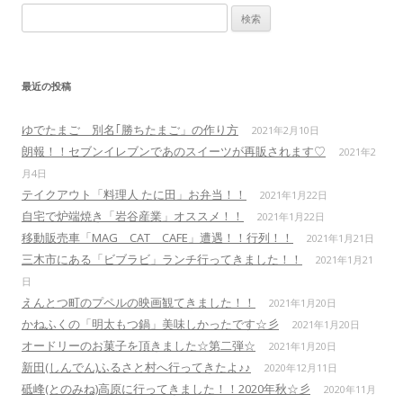
検
索
:
最近の投稿
ゆでたまご 別名｢勝ちたまご」の作り方
2021年2月10日
朗報！！セブンイレブンであのスイーツが再販されます♡
2021年2
月4日
テイクアウト「料理人 たに田」お弁当！！
2021年1月22日
自宅で炉端焼き「岩谷産業」オススメ！！
2021年1月22日
移動販売車「MAG CAT CAFE」遭遇！！行列！！
2021年1月21日
三木市にある「ビブラビ」ランチ行ってきました！！
2021年1月21
日
えんとつ町のプペルの映画観てきました！！
2021年1月20日
かねふくの「明太もつ鍋」美味しかったです☆彡
2021年1月20日
オードリーのお菓子を頂きました☆第二弾☆
2021年1月20日
新田(しんでん)ふるさと村へ行ってきたよ♪♪
2020年12月11日
砥峰(とのみね)高原に行ってきました！！2020年秋☆彡
2020年11月