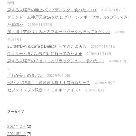
26日
恋する火曜日の極上パンプディング 食べたよ♪♪♪
2020年11月25日
グランドーム神戸天空(みのたにグリーンスポーツホテル)に行ってき
た感想♪♪
2020年11月24日
加古川【芝滑り】みとろフルーツパークへ行ってきたよ♪♪
2020年
11月13日
SUNNYDAY＆Cafe＆Deliに行ってきたよ★☆
2020年11月11日
生クリーム食パン専門店に行ってみたよ★
2020年11月11日
恋する火曜日のチョコっとリラックシュ～ 食べたよ♪
2020年11月5
日
「乃が美」の食パン
2020年9月10日
ペヤング特集！！超超超大盛！！何カロリー？
2020年9月9日
セブンイレブン限定！！ミルキーアイス♪
2020年9月4日
アーカイブ
2021年2月
(2)
2021年1月
(7)