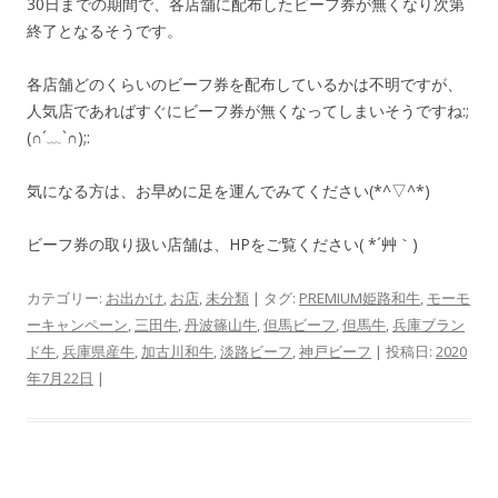
30日までの期間で、各店舗に配布したビーフ券が無くなり次第
終了となるそうです。
各店舗どのくらいのビーフ券を配布しているかは不明ですが、
人気店であればすぐにビーフ券が無くなってしまいそうですね:;
(∩´﹏`∩);:
気になる方は、お早めに足を運んでみてください(*^▽^*)
ビーフ券の取り扱い店舗は、HPをご覧ください( *´艸｀)
カテゴリー:
お出かけ
,
お店
,
未分類
| タグ:
PREMIUM姫路和牛
,
モーモ
ーキャンペーン
,
三田牛
,
丹波篠山牛
,
但馬ビーフ
,
但馬牛
,
兵庫ブラン
ド牛
,
兵庫県産牛
,
加古川和牛
,
淡路ビーフ
,
神戸ビーフ
| 投稿日:
2020
年7月22日
|