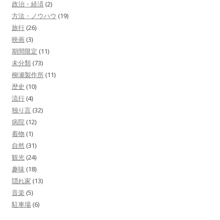
政治・経済
(2)
方法・ノウハウ
(19)
旅行
(26)
映画
(3)
期間限定
(11)
未分類
(73)
柳瀬製作所
(11)
歴史
(10)
流行
(4)
独り言
(32)
病院
(12)
着物
(1)
自然
(31)
観光
(24)
趣味
(18)
隠れ家
(13)
音楽
(5)
駐車場
(6)