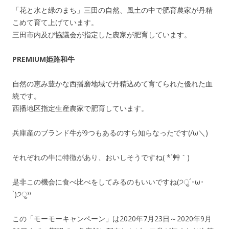
「花と水と緑のまち」三田の自然、風土の中で肥育農家が丹精
こめて育て上げています。
三田市内及び協議会が指定した農家が肥育しています。
PREMIUM姫路和牛
自然の恵み豊かな西播磨地域で丹精込めて育てられた優れた血
統です。
西播地区指定生産農家で肥育しています。
兵庫産のブランド牛が9つもあるのすら知らなったです(/ω＼)
それぞれの牛に特徴があり、おいしそうですね( *´艸｀)
是非この機会に食べ比べをしてみるのもいいですね(੭ु´･ω･
`)੭ु⁾⁾
この「モーモーキャンペーン」は2020年7月23日～2020年9月