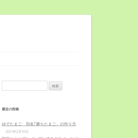
検
索
:
最近の投稿
ゆでたまご 別名｢勝ちたまご」の作り方
2021年2月10日