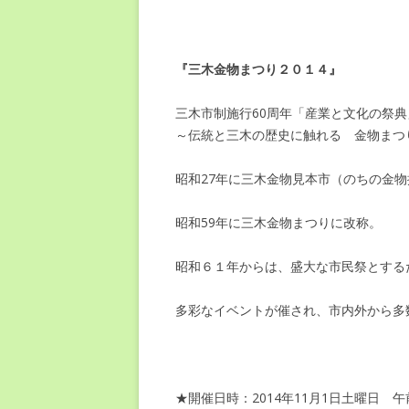
『三木金物まつり２０１４』
三木市制施行60周年「産業と文化の祭
～伝統と三木の歴史に触れる 金物まつ
昭和27年に三木金物見本市（のちの金
昭和59年に三木金物まつりに改称。
昭和６１年からは、盛大な市民祭とする
多彩なイベントが催され、市内外から多
★開催日時：2014年11月1日土曜日 