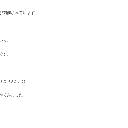
開催されています!!
いて、
です。
ん(･｡･;;)
てみました!!