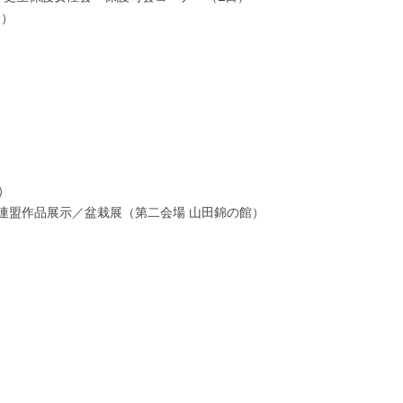
～）
）
連盟作品展示／盆栽展（第二会場 山田錦の館）