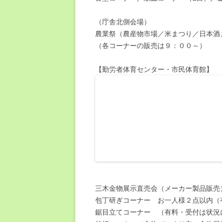
（庁舎北側会場）
農業祭（農産物市場／米まつり／日本酒
（各コーナーの販売は９：００～）
【勤労者体育センター・市民体育館】
三木金物展示直売会（メーカー製品販売
包丁研ぎコーナー お一人様２点以内（有
鋸目立てコーナー （有料・受付は状況