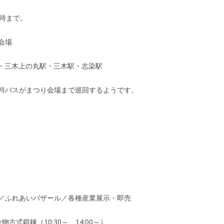
4時まで。
会場
駅・三木上の丸駅・三木駅・志染駅
料バスがまつり会場まで巡回するようです。
／ふれあいバザール／各種産業展示・即売
式鍛錬（10:30～、14:00～）