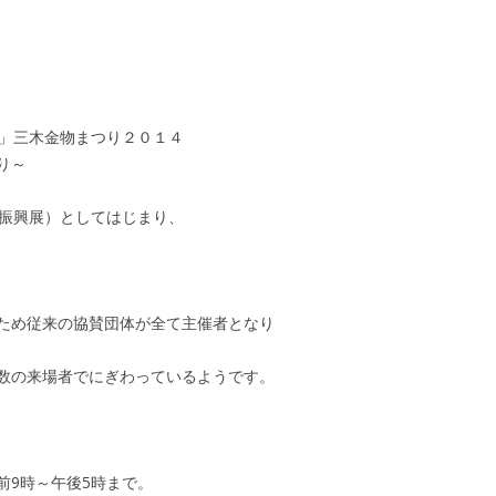
典」三木金物まつり２０１４
り～
物振興展）としてはじまり、
ため従来の協賛団体が全て主催者となり
数の来場者でにぎわっているようです。
午前9時～午後5時まで。