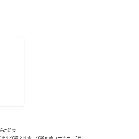
等の即売
／更生保護女性会・保護司会コーナー（2日）