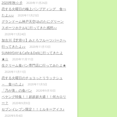
2020年秋☆彡
2020年11月26日
恋する火曜日の極上パンプディング 食べ
たよ♪♪♪
2020年11月25日
グランドーム神戸天空(みのたにグリーン
スポーツホテル)に行ってきた感想♪♪
2020年11月24日
加古川【芝滑り】みとろフルーツパークへ
行ってきたよ♪♪
2020年11月13日
SUNNYDAY＆Cafe＆Deliに行ってきたよ
★☆
2020年11月11日
生クリーム食パン専門店に行ってみたよ★
2020年11月11日
恋する火曜日のチョコっとリラックシュ
～ 食べたよ♪
2020年11月5日
「乃が美」の食パン
2020年9月10日
ペヤング特集！！超超超大盛！！何カロリ
ー？
2020年9月9日
セブンイレブン限定！！ミルキーアイス♪
2020年9月4日