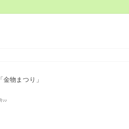
く
コ
ン
テ
ン
ツ
へ
ス
「金物まつり」
キ
ッ
プ
♪♪