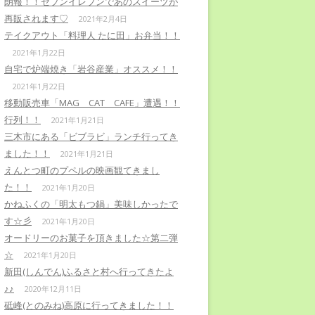
朗報！！セブンイレブンであのスイーツが
再販されます♡
2021年2月4日
テイクアウト「料理人 たに田」お弁当！！
2021年1月22日
自宅で炉端焼き「岩谷産業」オススメ！！
2021年1月22日
移動販売車「MAG CAT CAFE」遭遇！！
行列！！
2021年1月21日
三木市にある「ビブラビ」ランチ行ってき
ました！！
2021年1月21日
えんとつ町のプペルの映画観てきまし
た！！
2021年1月20日
かねふくの「明太もつ鍋」美味しかったで
す☆彡
2021年1月20日
オードリーのお菓子を頂きました☆第二弾
☆
2021年1月20日
新田(しんでん)ふるさと村へ行ってきたよ
♪♪
2020年12月11日
砥峰(とのみね)高原に行ってきました！！