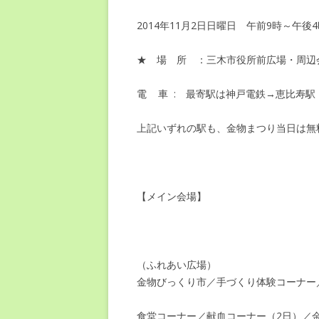
2014年11月2日日曜日 午前9時～午後
★ 場 所 ：三木市役所前広場・周辺
電 車 : 最寄駅は神戸電鉄→恵比寿
上記いずれの駅も、金物まつり当日は無
【メイン会場】
（ふれあい広場）
金物びっくり市／手づくり体験コーナー
食堂コーナー／献血コーナー（2日）／金物古