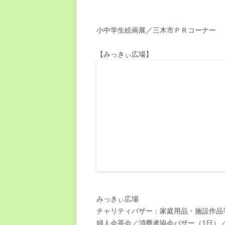
小中学生絵画展／三木市ＰＲコーナー
【みっきぃ広場】
みっきぃ広場
チャリティバザー：家庭用品・施設作品
婦人会茶会／消費者協会バザー（1日）